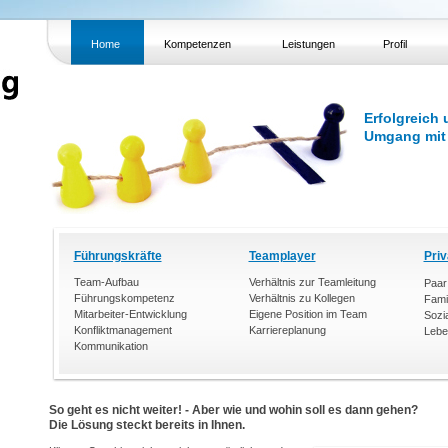
Home
Kompetenzen
Leistungen
Profil
Erfolgreich
Umgang mit
Führungskräfte
Teamplayer
Pri
Team-Aufbau
Verhältnis zur Teamleitung
Paar
Führungskompetenz
Verhältnis zu Kollegen
Famil
Mitarbeiter-Entwicklung
Eigene Position im Team
Sozi
Konfliktmanagement
Karriereplanung
Lebe
Kommunikation
So geht es nicht weiter! - Aber wie und wohin soll es dann gehen?
Die Lösung steckt bereits in Ihnen.