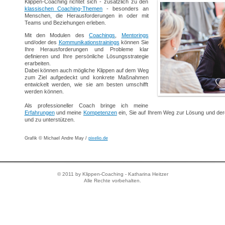
Klippen-Coaching richtet sich - zusätzlich zu den
klassischen Coaching-Themen
- besonders an
Menschen, die Herausforderungen in oder mit
Teams und Beziehungen erleben.
Mit den Modulen des
Coachings
,
Mentorings
und/oder des
Kommunikationstrainings
können Sie
Ihre Herausforderungen und Probleme klar
definieren und Ihre persönliche Lösungsstrategie
erarbeiten.
Dabei können auch mögliche Klippen auf dem Weg
zum Ziel aufgedeckt und konkrete Maßnahmen
entwickelt werden, wie sie am besten umschifft
werden können.
Als professioneller Coach bringe ich meine
Erfahrungen
und meine
Kompetenzen
ein, Sie auf Ihrem Weg zur Lösung und de
und zu unterstützen.
Grafik © Michael Andre May /
pixelio.de
© 2011 by Klippen-Coaching - Katharina Heitzer
Alle Rechte vorbehalten.