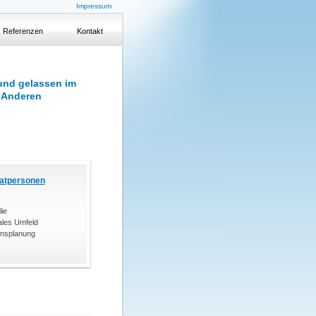
Impressum
Referenzen
Kontakt
 und gelassen im
 Anderen
vatpersonen
ie
ales Umfeld
nsplanung